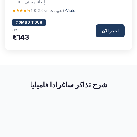
إلغاء مجاني
Viator
4.8 (1.0k+ تقييمات) ·
★★★★½
COMBO TOUR
من
احجز الآن
€143
شرح تذاكر ساغرادا فاميليا