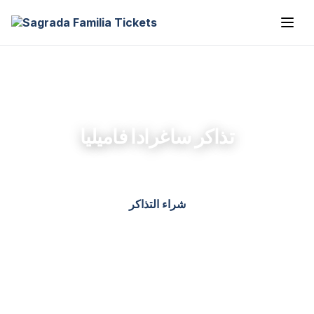
تذاكر ساغرادا فاميليا
شراء التذاكر