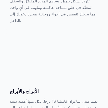
تتردد بشكل جميل. يساهم المذبح المفصّل والسقف
المعقّد في خلق مساحة عاكسة وملهمة في آنٍ واحد،
مما يجعلك تنغمس في أجواء روحانية بمجرد دخولك إلى
الداخل.
الأبراج والأبراج
يضم مبنى ساغرادا فاميليا 18 برجاً، لكل منها أهمية دينية
فريدة. البرج المركزي الأطول، الذي سيصل ارتفاعه إلى