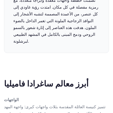
تضمنت خططه واجهات معقدة وأبراجًا متعددة، مع
رمزية مفصلة في كل مكان. امتدت رؤية غاودي إلى
كل عنصر، من الأعمدة المصممة لتشبه الأشجار إلى
النوافذ الزجاجية الملونة التي تغمر الداخل بالضوء
الملون. هدفت هذه العناصر إلى إثارة شعور بالسمو
الروحي ودمج المبنى بالكامل في المشهد الطبيعي
لبرشلونة.
أبرز معالم ساغرادا فاميليا
الواجهات
تتميز كنيسة العائلة المقدسة بثلاث واجهات كبرى: واجهة المهد