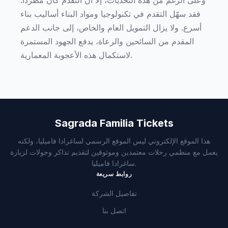
وعلى الرغم من هذه التحديات، إلا أن التقدم كان مطرداً.
فقد سهّل التقدم في تكنولوجيا ومواد البناء أساليب بناء
أسرع. ولا يزال التمويل العام والخاص، إلى جانب الدعم
المقدم من السائحين والرعاة، يدفع الجهود المستمرة
لاستكمال هذه الأعجوبة المعمارية.
Sagrada Familia Tickets
هذا الموقع الإلكتروني ليس الموقع الرسمي لساغرادا فاميليا، ولكنه
يعمل مع منظمي رحلات معتمدين وموثوقين لتقديم تذاكر وجولات لزيارة
ساغرادا فاميليا.
روابط سريعة
تفاصيل الشركة
اتصل بنا