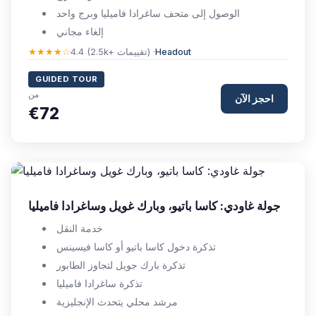
الوصول إلى متحف ساغرادا فاميليا وبرج واحد
إلغاء مجاني
Headout
4.4 (2.5k+ تقييمات) ·
★★★★☆
GUIDED TOUR
من
احجز الآن
€72
جولة غاودي: كاسا باتيو، وبارك غويل وساغرادا فاميليا
خدمة النقل
تذكرة دخول كاسا باتيو أو كاسا فيسينس
تذكرة بارك جويل لتجاوز الطابور
تذكرة ساغرادا فاميليا
مرشد محلي يتحدث الإنجليزية