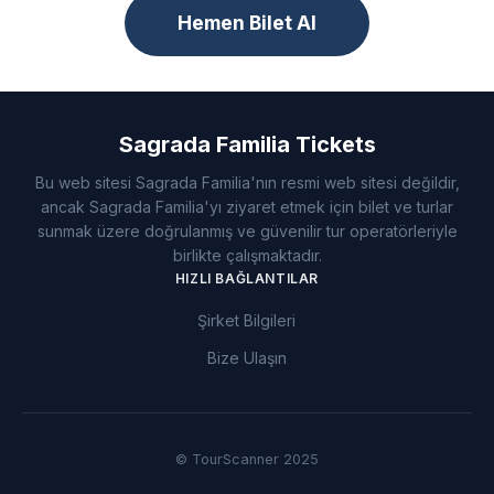
Hemen Bilet Al
Sagrada Familia Tickets
Bu web sitesi Sagrada Familia'nın resmi web sitesi değildir,
ancak Sagrada Familia'yı ziyaret etmek için bilet ve turlar
sunmak üzere doğrulanmış ve güvenilir tur operatörleriyle
birlikte çalışmaktadır.
HIZLI BAĞLANTILAR
Şirket Bilgileri
Bize Ulaşın
© TourScanner 2025