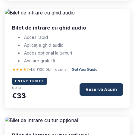
Bilet de intrare cu ghid audio
Acces rapid
Aplicație ghid audio
Acces opțional la turnuri
Anulare gratuită
★★★★½
4.6 (100.0k+ recenzii) ·
GetYourGuide
ENTRY TICKET
de la
Rezervă Acum
€33