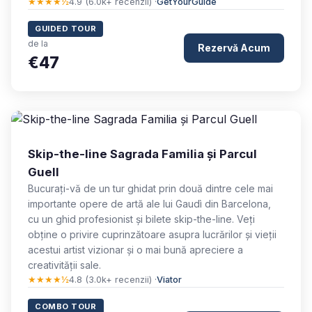
★★★★½
4.9 (6.0k+ recenzii) ·
GetYourGuide
GUIDED TOUR
de la
Rezervă Acum
€47
Skip-the-line Sagrada Familia și Parcul
Guell
Bucurați-vă de un tur ghidat prin două dintre cele mai
importante opere de artă ale lui Gaudì din Barcelona,
cu un ghid profesionist și bilete skip-the-line. Veți
obține o privire cuprinzătoare asupra lucrărilor și vieții
acestui artist vizionar și o mai bună apreciere a
creativității sale.
★★★★½
4.8 (3.0k+ recenzii) ·
Viator
COMBO TOUR