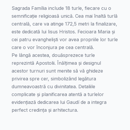
Sagrada Família include 18 turle, fiecare cu o
semnificație religioasă unică. Cea mai înaltă turlă
centrală, care va atinge 172,5 metri la finalizare,
este dedicată lui Iisus Hristos. Fecioara Maria și
cei patru evangheliști vor avea propriile lor turle
care o vor înconjura pe cea centrală.
Pe lângă acestea, douăsprezece turle
reprezintă Apostolii. Înălțimea și designul
acestor turnuri sunt menite să vă ghideze
privirea spre cer, simbolizând legătura
dumneavoastră cu divinitatea. Detaliile
complicate și planificarea atentă a turlelor
evidențiază dedicarea lui Gaudí de a integra
perfect credința și arhitectura.