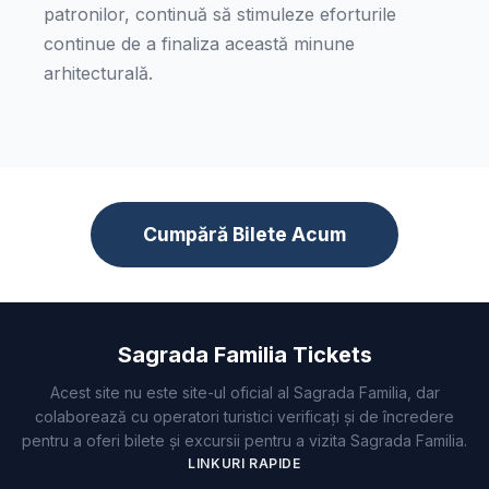
patronilor, continuă să stimuleze eforturile
continue de a finaliza această minune
arhitecturală.
Cumpără Bilete Acum
Sagrada Familia Tickets
Acest site nu este site-ul oficial al Sagrada Familia, dar
colaborează cu operatori turistici verificați și de încredere
pentru a oferi bilete și excursii pentru a vizita Sagrada Familia.
LINKURI RAPIDE