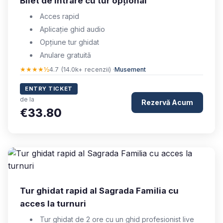
Bilet de intrare cu tur opțional
Acces rapid
Aplicație ghid audio
Opțiune tur ghidat
Anulare gratuită
★★★★½
4.7 (14.0k+ recenzii) ·
Musement
ENTRY TICKET
de la
Rezervă Acum
€33.80
Tur ghidat rapid al Sagrada Familia cu
acces la turnuri
Tur ghidat de 2 ore cu un ghid profesionist live