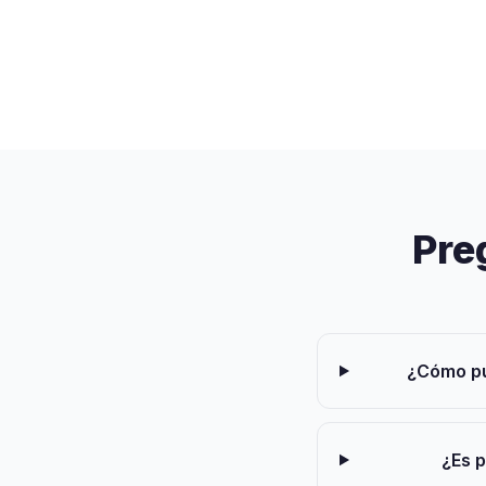
Pre
¿Cómo pu
¿Es p