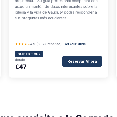
arquitectura. Su guía profesional compartirá con
usted un montón de datos interesantes sobre la
iglesia y la vida de Gaudí, ¡y podrá responder a
sus preguntas más acuciantes!
★★★★½
4.9 (6.0k+ reseñas) ·
GetYourGuide
GUIDED TOUR
desde
Reservar Ahora
€47