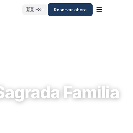
Reservar ahora
🇪🇸 ES
 Sagrada Familia