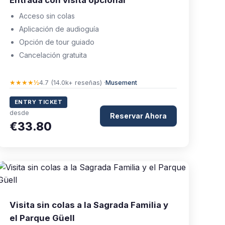
Entrada con visita opcional
Acceso sin colas
Aplicación de audioguía
Opción de tour guiado
Cancelación gratuita
★★★★½
4.7 (14.0k+ reseñas) ·
Musement
ENTRY TICKET
desde
Reservar Ahora
€33.80
Visita sin colas a la Sagrada Familia y
el Parque Güell