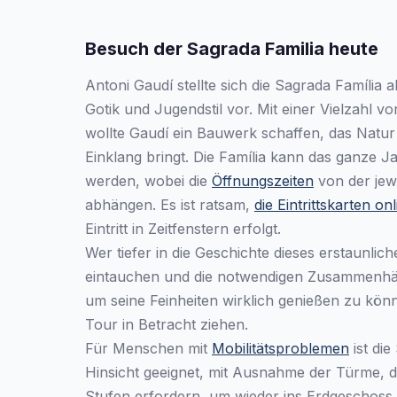
Besuch der Sagrada Familia heute
Antoni Gaudí stellte sich die Sagrada Família 
Gotik und Jugendstil vor. Mit einer Vielzahl 
wollte Gaudí ein Bauwerk schaffen, das Natur
Einklang bringt. Die Família kann das ganze Ja
werden, wobei die
Öffnungszeiten
von der jewe
abhängen. Es ist ratsam,
die Eintrittskarten o
Eintritt in Zeitfenstern erfolgt.
Wer tiefer in die Geschichte dieses erstaunli
eintauchen und die notwendigen Zusammenhä
um seine Feinheiten wirklich genießen zu könn
Tour in Betracht ziehen.
Für Menschen mit
Mobilitätsproblemen
ist die
Hinsicht geeignet, mit Ausnahme der Türme, d
Stufen erfordern, um wieder ins Erdgeschoss