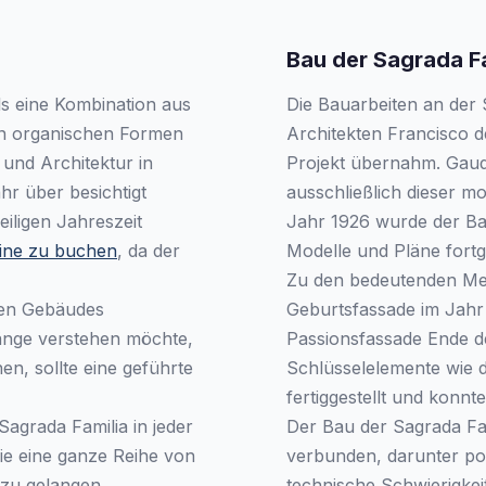
Bau der Sagrada Fa
als eine Kombination aus
Die Bauarbeiten an der
von organischen Formen
Architekten Francisco d
 und Architektur in
Projekt übernahm. Gaudí
hr über besichtigt
ausschließlich dieser 
iligen Jahreszeit
Jahr 1926 wurde der Bau
nline zu buchen
, da der
Modelle und Pläne fortg
Zu den bedeutenden Meil
chen Gebäudes
Geburtsfassade im Jahr 
nge verstehen möchte,
Passionsfassade Ende d
en, sollte eine geführte
Schlüsselelemente wie d
fertiggestellt und konn
 Sagrada Familia in jeder
Der Bau der Sagrada Fa
ie eine ganze Reihe von
verbunden, darunter po
 zu gelangen.
technische Schwierigke