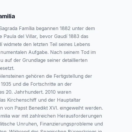
milia
 Sagrada Família begannen 1882 unter dem
e Paula del Villar, bevor Gaudí 1883 das
 widmete den letzten Teil seines Lebens
monumentalen Aufgabe. Nach seinem Tod im
 auf der Grundlage seiner detaillierten
esetzt.
ensteinen gehören die Fertigstellung der
1935 und die Fortschritte an der
es 20. Jahrhundert. 2010 waren
as Kirchenschiff und der Hauptaltar
ten von Papst Benedikt XVI. eingeweiht werden.
milia war mit zahlreichen Herausforderungen
litische Unruhen, Finanzierungsprobleme und
iten. Während des Spanischen Bürgerkriegs in